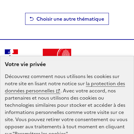
Choisir une autre thématique
RÉPUBLIQUE
FRANÇAISE
Votre vie privée
Découvrez comment nous utilisons les
cookies
sur
notre site en lisant notre notice sur
la protection des
Le
Passeport de compétences
est un service intégré
données personnelles
. Avec votre accord, nos
à Mon Compte Formation, mandaté par le ministère
partenaires et nous utilisons des
cookies
ou
du Travail, de la Santé et des Solidarités. La Caisse des
technologies similaires pour stocker et accéder à des
Dépôts gère le site du Compte personnel de
informations personnelles comme votre visite sur ce
formation : conception, animation, maintenance,
site. Vous pouvez retirer votre consentement ou vous
traitements informatiques et assistance technique.
opposer aux traitements à tout moment en cliquant
sur "Paramétrer les
cookies
"